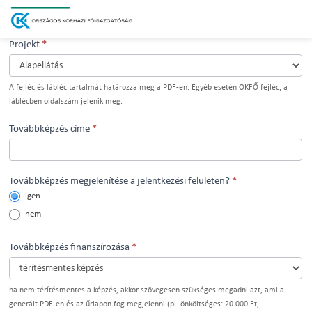
Skip
to
content
Továbbképzések
Projekt
*
Projekt
A fejléc és lábléc tartalmát határozza meg a PDF-en. Egyéb esetén OKFŐ fejléc, a
láblécben oldalszám jelenik meg.
Továbbképzés címe
*
Továbbképzés megjelenítése a jelentkezési felületen?
*
igen
nem
Továbbképzés finanszírozása
*
Továbbképzés
ha nem térítésmentes a képzés, akkor szövegesen szükséges megadni azt, ami a
finanszírozása
generált PDF-en és az űrlapon fog megjelenni (pl. önköltséges: 20 000 Ft,-